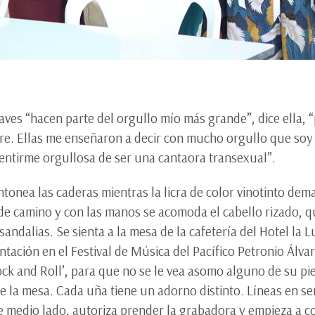
 aves “hacen parte del orgullo mío más grande”, dice ella, 
 libre. Ellas me enseñaron a decir con mucho orgullo que s
entirme orgullosa de ser una cantaora transexual”.
tonea las caderas mientras la licra de color vinotinto de
de camino y con las manos se acomoda el cabello rizado, que
andalias. Se sienta a la mesa de la cafetería del Hotel la 
ntación en el Festival de Música del Pacífico Petronio Álv
ock and Roll’, para que no se le vea asomo alguno de su pie
e la mesa. Cada uña tiene un adorno distinto. Líneas en sent
e medio lado, autoriza prender la grabadora y empieza a co