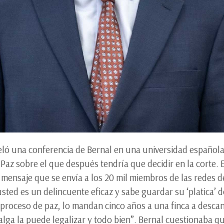
ló una conferencia de Bernal en una universidad española 
Paz sobre el que después tendría que decidir en la corte. E
l mensaje que se envía a los 20 mil miembros de las redes
 usted es un delincuente eficaz y sabe guardar su ‘platic
 proceso de paz, lo mandan cinco años a una finca a descan
lga la puede legalizar y todo bien”. Bernal cuestionaba q