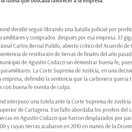
r la tutela que buscaba favorecer a la empresa.
d decidió seguir librando una batalla judicial por predi
amilitares y comprados después por esa empresa. El giga
ional Carlos Bernal Pulido, abierto crítico del Acuerdo de
a sentencia de restitución de tierras de finales del año p
municipio de Agustín Codazzi sin demostrar buena fe, pues
aramilitares. La Corte Suprema de Justicia, en una decisi
 la empresa, defendió la sentencia que la carbonera quería
s con buena fe exenta de culpa.
d interpuso una tutela ante la Corte Suprema de Justicia 
Superior de Cartagena. Ese fallo abordaba los predios del 
ierras en Agustín Codazzi que fueron desplazados por para
000 y cuyas tierras acabaron en 2010 en manos de la Drumm