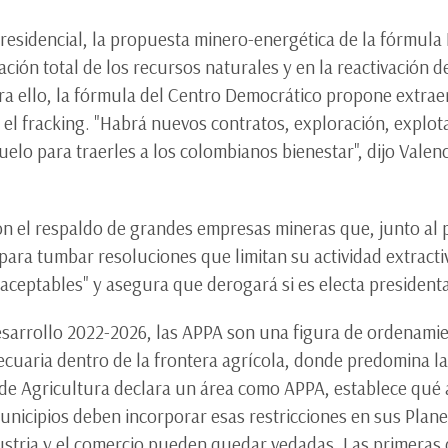
presidencial, la propuesta minero-energética de la fórmula
ción total de los recursos naturales y en la reactivación
ra ello, la fórmula del Centro Democrático propone extraer
 el fracking. "Habrá nuevos contratos, exploración, explota
elo para traerles a los colombianos bienestar", dijo Valen
on el respaldo de grandes empresas mineras que, junto al 
para tumbar resoluciones que limitan su actividad extractiv
naceptables" y asegura que derogará si es electa president
esarrollo 2022-2026, las APPA son una figura de ordenamie
cuaria dentro de la frontera agrícola, donde predomina la 
de Agricultura declara un área como APPA, establece qué a
municipios deben incorporar esas restricciones en sus Plane
dustria y el comercio pueden quedar vedadas. Las primeras 