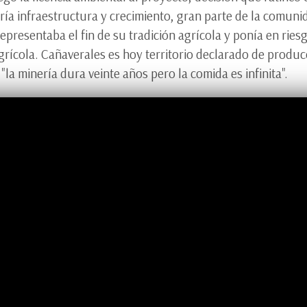
ría infraestructura y crecimiento, gran parte de la comun
epresentaba el fin de su tradición agrícola y ponía en riesg
ícola. Cañaverales es hoy territorio declarado de producc
"la minería dura veinte años pero la comida es infinita".