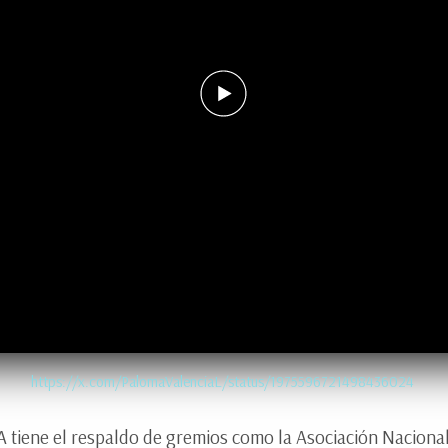
https://x.com/PalomaValenciaL/status/1975596721498436024
PA tiene el respaldo de gremios como la Asociación Nacion