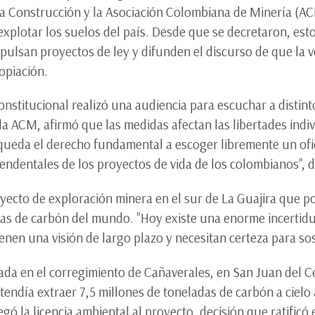
a Construcción y la Asociación Colombiana de Minería (A
explotar los suelos del país. Desde que se decretaron, es
mpulsan proyectos de ley y difunden el discurso de que la v
opiación.
onstitucional realizó una audiencia para escuchar a distint
la ACM, afirmó que las medidas afectan las libertades ind
ueda el derecho fundamental a escoger libremente un ofic
endentales de los proyectos de vida de los colombianos", d
yecto de exploración minera en el sur de La Guajira que p
as de carbón del mundo. "Hoy existe una enorme incertidu
nen una visión de largo plazo y necesitan certeza para sos
cada en el corregimiento de Cañaverales, en San Juan del C
endía extraer 7,5 millones de toneladas de carbón a cielo 
ó la licencia ambiental al proyecto, decisión que ratificó 