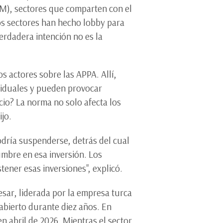
CM), sectores que comparten con el
tos sectores han hecho lobby para
erdadera intención no es la
os actores sobre las APPA. Allí,
ividuales y pueden provocar
io? La norma no solo afecta los
ijo.
odría suspenderse, detrás del cual
mbre en esa inversión. Los
tener esas inversiones", explicó.
esar, liderada por la empresa turca
abierto durante diez años. En
en abril de 2026. Mientras el sector