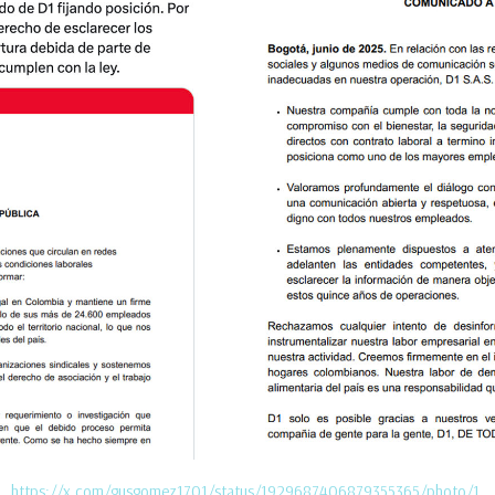
https://x.com/gusgomez1701/status/1929687406879355365/photo/1