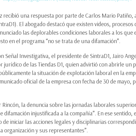
ecibió una respuesta por parte de Carlos Mario Patiño, a
ntraD1). El abogado destacó que existen videos, procesos 
nunciado las deplorables condiciones laborales a los que
esto en el programa “no se trata de una difamación”.
on Señal Investigativa, el presidente de SintraD1, Jairo An
r jurídico de las Tiendas D1, quien advirtió con abrirle un 
úblicamente la situación de explotación laboral en la empre
omunicado oficial de la empresa con fecha de 30 de mayo, 
incón, la denuncia sobre las jornadas laborales superiore
 difamación injustificada a la compañía”. En ese sentido, e
 de iniciar las acciones legales y disciplinarias correspond
la organización y sus representantes”.