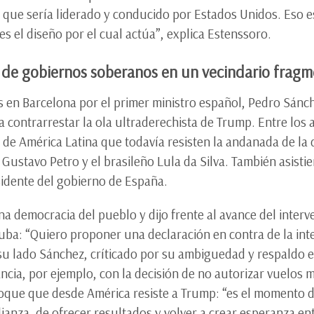
que sería liderado y conducido por Estados Unidos. Eso es
s el diseño por el cual actúa”, explica Estenssoro.
 de gobiernos soberanos en un vecindario frag
os en Barcelona por el primer ministro español, Pedro Sánch
a contrarrestar la ola ultraderechista de Trump. Entre los 
 de América Latina que todavía resisten la andanada de la
stavo Petro y el brasileño Lula da Silva. También asistier
idente del gobierno de España.
na democracia del pueblo y dijo frente al avance del inte
 Cuba: “Quiero proponer una declaración en contra de la int
 su lado Sánchez, críticado por su ambiguedad y respaldo e
cia, por ejemplo, con la decisión de no autorizar vuelos mi
bloque que desde América resiste a Trump: “es el momento 
lianza, de ofrecer resultados y volver a crear esperanza e