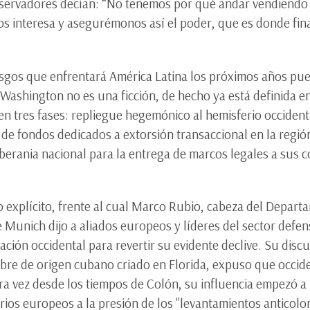
onservadores decían: “No tenemos por qué andar vendiendo 
s interesa y asegurémonos así el poder, que es donde fina
esgos que enfrentará América Latina los próximos años pue
de Washington no es una ficción, de hecho ya está definida 
 tres fases: repliegue hegemónico al hemisferio occidenta
 de fondos dedicados a extorsión transaccional en la región
berania nacional para la entrega de marcos legales a sus 
 explícito, frente al cual Marco Rubio, cabeza del Depart
e Munich dijo a aliados europeos y líderes del sector defen
inación occidental para revertir su evidente declive. Su disc
mbre de origen cubano criado en Florida, expuso que occi
ra vez desde los tiempos de Colón, su influencia empezó a
rios europeos a la presión de los "levantamientos anticolon