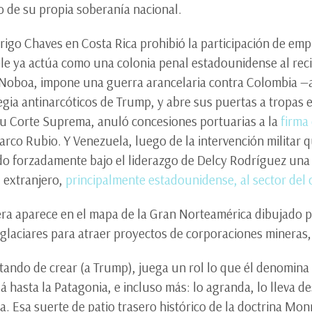
 de su propia soberanía nacional.
rigo Chaves en Costa Rica prohibió la participación de emp
ele ya actúa como una colonia penal estadounidense al rec
 Noboa, impone una guerra arancelaria contra Colombia —a
egia antinarcóticos de Trump, y abre sus puertas a tropas
su Corte Suprema, anuló concesiones portuarias a la
firma
arco Rubio. Y Venezuela, luego de la intervención militar 
o forzadamente bajo el liderazgo de Delcy Rodríguez una
 extranjero,
principalmente estadounidense, al sector del 
era aparece en el mapa de la Gran Norteamérica dibujado po
iglaciares para atraer proyectos de corporaciones mineras
tando de crear (a Trump), juega un rol lo que él denomina e
hasta la Patagonia, e incluso más: lo agranda, lo lleva de
. Esa suerte de patio trasero histórico de la doctrina Monr