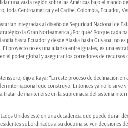
lidar una vasta región sobre las Américas bajo el mando d
o, toda Centroamérica y el Caribe, Colombia, Ecuador, Ve
 estarían integradas al diseño de Seguridad Nacional de E
tratégico la Gran Norteamérica ¿Por qué? Porque cada naci
nlandia hasta Ecuador y desde Alaska hasta Guyana, no es p
 El proyecto no es una alianza entre iguales, es una estr
iten el poder global y asegurar los corredores de recursos
stenssoro, dijo a Raya: “En este proceso de declinación en 
en internacional que construyó. Entonces ya no le sirve y 
ra tratar de mantenerse en la supremacía del sistema inter
Estados Unidos esté en una decadencia que puede durar dé
esidentes subordinados a su doctrina se ven decisiones de 