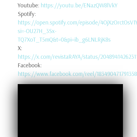
Youtube:
https://youtu.be/ENazQW8lVkY
Spotify:
https://open.spotify.com/episode/4OjXzOrctOsV
si=-OU27H_3Sx-
TQ7XoT_T5mQ&t=0&pi=ib_g6LNLRjK8s
X:
https://x.com/revistaRAYA/status/2048941426231
Facebook:
https://www.facebook.com/reel/18349047179135