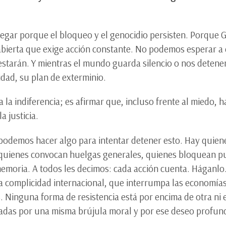
gar porque el bloqueo y el genocidio persisten. Porque G
bierta que exige acción constante. No podemos esperar a 
starán. Y mientras el mundo guarda silencio o nos detenemo
idad, su plan de exterminio.
a indiferencia; es afirmar que, incluso frente al miedo, 
a justicia.
podemos hacer algo para intentar detener esto. Hay quie
s, quienes convocan huelgas generales, quienes bloquean p
memoria. A todos les decimos: cada acción cuenta. Háganlo
a complicidad internacional, que interrumpa las economía
. Ninguna forma de resistencia está por encima de otra ni e
uiadas por una misma brújula moral y por ese deseo prof