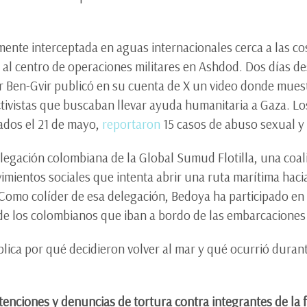
ente interceptada en aguas internacionales cerca a las cos
al centro de operaciones militares en Ashdod. Dos días des
mar Ben-Gvir publicó en su cuenta de X un video donde mue
ctivistas que buscaban llevar ayuda humanitaria a Gaza. Los
ados el 21 de mayo,
reportaron
15 casos de abuso sexual y
gación colombiana de la Global Sumud Flotilla, una coalic
imientos sociales que intenta abrir una ruta marítima hac
 Como colíder de esa delegación, Bedoya ha participado en l
 de los colombianos que iban a bordo de las embarcaciones
lica por qué decidieron volver al mar y qué ocurrió durant
tenciones y denuncias de tortura contra integrantes de la f