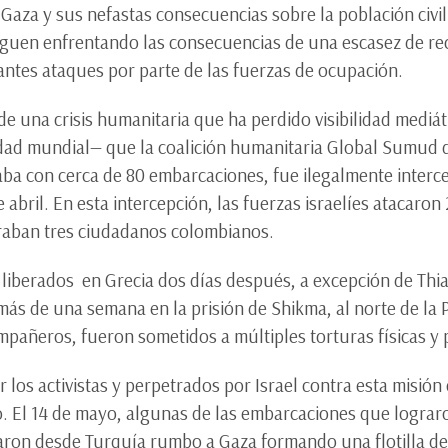
Gaza y sus nefastas consecuencias sobre la población civil
 siguen enfrentando las consecuencias de una escasez de r
tantes ataques por parte de las fuerzas de ocupación.
de una crisis humanitaria que ha perdido visibilidad mediát
idad mundial— que la coalición humanitaria Global Sumud 
taba con cerca de 80 embarcaciones, fue ilegalmente inter
e abril. En esta intercepción, las fuerzas israelíes atacaro
traban tres ciudadanos colombianos.
n liberados en Grecia dos días después, a excepción de Th
ás de una semana en la prisión de Shikma, al norte de la
ompañeros, fueron sometidos a múltiples torturas físicas y 
los activistas y perpetrados por Israel contra esta misión c
. El 14 de mayo, algunas de las embarcaciones que lograro
paron desde Turquía rumbo a Gaza formando una flotilla de