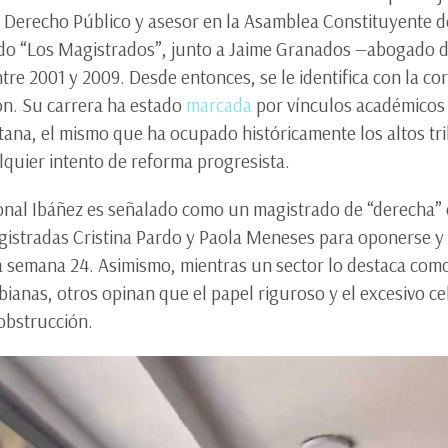
n Derecho Público y asesor en la Asamblea Constituyente de
ado “Los Magistrados”, junto a Jaime Granados —abogado d
tre 2001 y 2009. Desde entonces, se le identifica con la co
ión. Su carrera ha estado
marcada
por vínculos académicos 
gotana, el mismo que ha ocupado históricamente los altos tr
lquier intento de reforma progresista.
ional Ibáñez es señalado como un magistrado de “derecha”
gistradas Cristina Pardo y Paola Meneses para oponerse y 
a semana 24. Asimismo, mientras un sector lo destaca como 
ianas, otros opinan que el papel riguroso y el excesivo ce
 obstrucción.