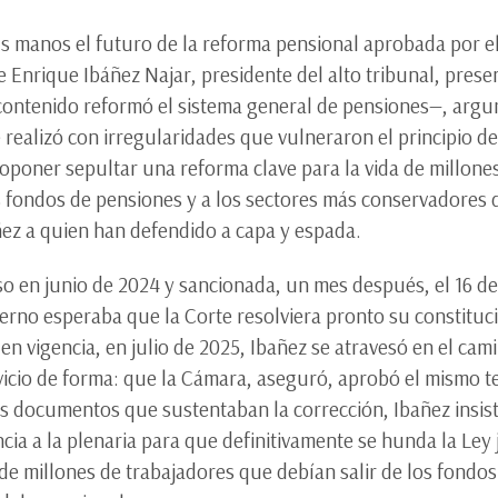
us manos el futuro de la reforma pensional aprobada por e
e Enrique Ibáñez Najar, presidente del alto tribunal, pre
contenido reformó el sistema general de pensiones—, argum
realizó con irregularidades que vulneraron el principio d
oponer sepultar una reforma clave para la vida de millone
s fondos de pensiones y a los sectores más conservadores 
ñez a quien han defendido a capa y espada.
o en junio de 2024 y sancionada, un mes después, el 16 de 
erno esperaba que la Corte resolviera pronto su constituc
en vigencia, en julio de 2025, Ibañez se atravesó en el cam
vicio de forma: que la Cámara, aseguró, aprobó el mismo tex
s documentos que sustentaban la corrección, Ibañez insist
ia a la plenaria para que definitivamente se hunda la Le
 de millones de trabajadores que debían salir de los fondos