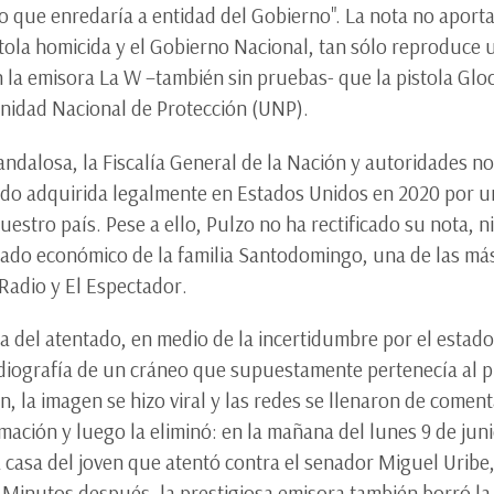
o que enredaría a entidad del Gobierno". La nota no aport
stola homicida y el Gobierno Nacional, tan sólo reproduce
n la emisora La W –también sin pruebas- que la pistola Glo
Unidad Nacional de Protección (UNP).
candalosa, la Fiscalía General de la Nación y autoridades
sido adquirida legalmente en Estados Unidos en 2020 por 
stro país. Pese a ello, Pulzo no ha rectificado su nota, ni
rado económico de la familia Santodomingo, una de las má
 Radio y El Espectador.
ía del atentado, en medio de la incertidumbre por el estado
adiografía de un cráneo que supuestamente pertenecía al
, la imagen se hizo viral y las redes se llenaron de coment
ación y luego la eliminó: en la mañana del lunes 9 de jun
 casa del joven que atentó contra el senador Miguel Uribe
 Minutos después, la prestigiosa emisora también borró la