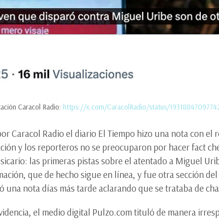
tación Caracol Radio:
https://x.com/CaracolRadio/status/193188470977
or Caracol Radio el diario El Tiempo hizo una nota con el r
mación y los reporteros no se preocuparon por hacer fact che
o sicario: las primeras pistas sobre el atentado a Miguel Ur
mación, que de hecho sigue en línea, y fue otra sección del
ó una nota días más tarde aclarando que se trataba de chat
evidencia, el medio digital Pulzo.com tituló de manera irre