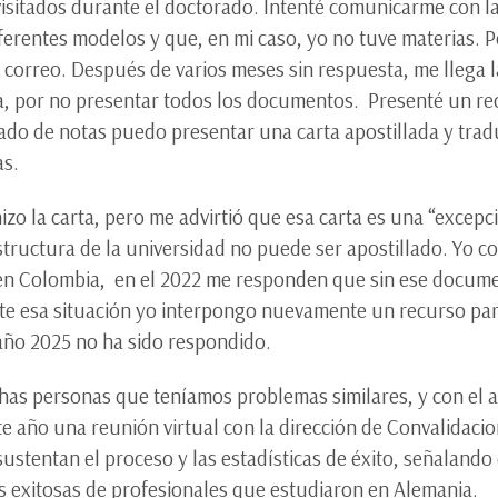
 visitados durante el doctorado. Intenté comunicarme con l
erentes modelos y que, en mi caso, yo no tuve materias. Po
 correo. Después de varios meses sin respuesta, me llega la
a, por no presentar todos los documentos. Presenté un re
icado de notas puedo presentar una carta apostillada y trad
as.
izo la carta, pero me advirtió que esa carta es una “excepc
ructura de la universidad no puede ser apostillado. Yo com
 en Colombia, en el 2022 me responden que sin ese docume
nte esa situación yo interpongo nuevamente un recurso par
 año 2025 no ha sido respondido.
has personas que teníamos problemas similares, y con el 
 año una reunión virtual con la dirección de Convalidacion
sustentan el proceso y las estadísticas de éxito, señalando
s exitosas de profesionales que estudiaron en Alemania.