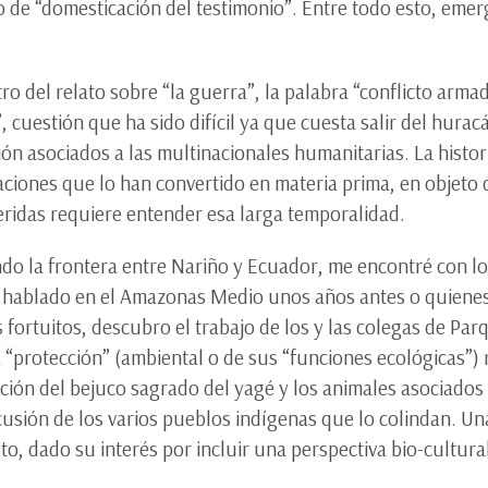
 de “domesticación del testimonio”. Entre todo esto, emerg
o del relato sobre “la guerra”, la palabra “conflicto armad
”, cuestión que ha sido difícil ya que cuesta salir del hura
n asociados a las multinacionales humanitarias. La histori
caciones que lo han convertido en materia prima, en objeto
heridas requiere entender esa larga temporalidad.
o la frontera entre Nariño y Ecuador, me encontré con los 
hablado en el Amazonas Medio unos años antes o quienes 
fortuitos, descubro el trabajo de los y las colegas de Par
“protección” (ambiental o de sus “funciones ecológicas”) 
ción del bejuco sagrado del yagé y los animales asociado
scusión de los varios pueblos indígenas que lo colindan. U
to, dado su interés por incluir una perspectiva bio-cultur