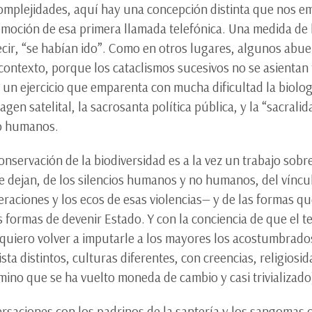
omplejidades, aquí hay una concepción distinta que nos e
oción de esa primera llamada telefónica. Una medida de l
 decir, “se habían ido”. Como en otros lugares, algunos abu
ontexto, porque los cataclismos sucesivos no se asientan 
 un ejercicio que emparenta con mucha dificultad la biologí
agen satelital, la sacrosanta política pública, y la “sacra
no humanos.
onservación de la biodiversidad es a la vez un trabajo sobre
 que dejan, de los silencios humanos y no humanos, del vín
aciones y los ecos de esas violencias— y de las formas qu
formas de devenir Estado. Y con la conciencia de que el terr
o quiero volver a imputarle a los mayores los acostumbrad
sta distintos, culturas diferentes, con creencias, religios
mino que se ha vuelto moneda de cambio y casi trivializado
ersaciones con los padrinos de la santería y los sangomas 