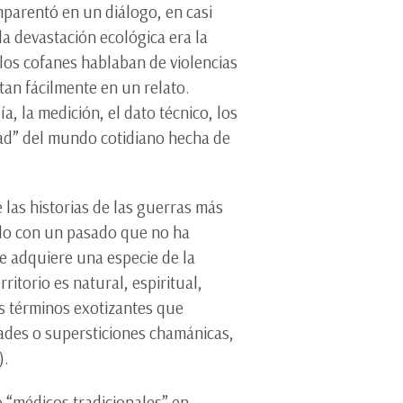
mparentó en un diálogo, en casi
a devastación ecológica era la
elos cofanes hablaban de violencias
tan fácilmente en un relato.
a, la medición, el dato técnico, los
lidad” del mundo cotidiano hecha de
 las historias de las guerras más
culo con un pasado que no ha
e adquiere una especie de la
itorio es natural, espiritual,
os términos exotizantes que
idades o supersticiones chamánicas,
).
o “médicos tradicionales” en