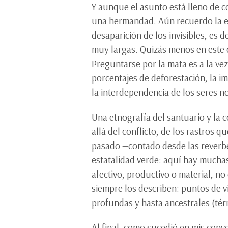
Y aunque el asunto está lleno de c
una hermandad. Aún recuerdo la em
desaparición de los invisibles, es
muy largas. Quizás menos en este c
Preguntarse por la mata es a la vez
porcentajes de deforestación, la im
la interdependencia de los seres 
Una etnografía del santuario y la c
allá del conflicto, de los rastros
pasado —contado desde las reverber
estatalidad verde: aquí hay muchas 
afectivo, productivo o material, n
siempre los describen: puntos de vi
profundas y hasta ancestrales (tér
Al final, como sucedió en mis conv