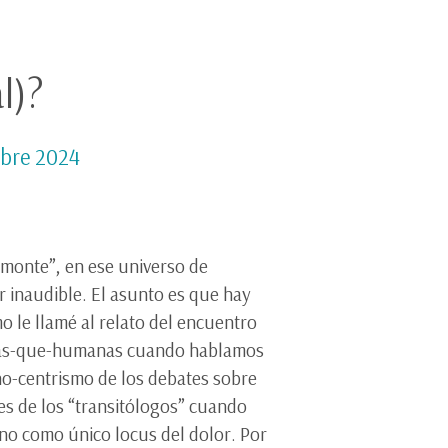
l)?
ubre 2024
 “monte”, en ese universo de
 inaudible. El asunto es que hay
o le llamé al relato del encuentro
s más-que-humanas cuando hablamos
ano-centrismo de los debates sobre
ces de los “transitólogos” cuando
mano como único locus del dolor. Por