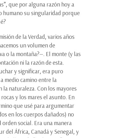
cas”, que por alguna razón hoy a
 lo humano su singularidad porque
ué?
misión de la Verdad, varios años
i hacemos un volumen de
lva o la montaña?—. El monte (y las
ntación ni la razón de esta.
char y significar, era puro
a medio camino entre la
n la naturaleza. Con los mayores
rocas y los mares el asunto. En
término que usé para argumentar
ados en los cuerpos dañados) no
el orden social. Era una manera
Sur del África, Canadá y Senegal, y