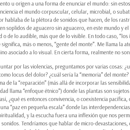
stento u origen a una forma de enunciar el mundo: sin esto
conciencia el mundo corpuscular, celular, microbial, o su
r hablaba de la plétora de sonidos que hacen, de los rastr
n soplidos de aguacero sin aguacero, en este mundo y el 
d o de lo audible, más que de lo visible. En todo caso, “los
 significa, más o menos, “gente del monte”. Me llama la ate
no asociado a lo visual. En cierta forma, realmente no son 
ntar por las violencias, preguntamos por varias cosas: ¿un
omo locus del dolor? ¿cuál sería la “memoria” del monte?
gma de la “reparación” (más allá de incorporar las sensibilid
lidad llama “enfoque étnico”) donde las plantas son sujetos
 así, ¿qué es entonces convivencia, o coexistencia pacífica, 
una “paz en pequeña escala” donde las interdependencias 
piritualidad, y la escucha fuera una inflexión que nos perm
 sonidos. Tendríamos que hablar de micro-devastaciones, 