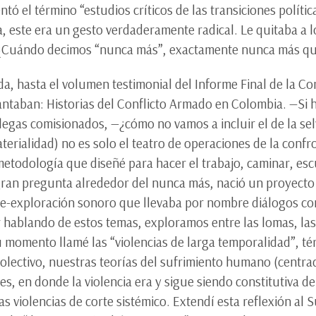
tó el término “estudios críticos de las transiciones políti
a, este era un gesto verdaderamente radical. Le quitaba a
: ¿Cuándo decimos “nunca más”, exactamente nunca más q
a, hasta el volumen testimonial del Informe Final de la Co
antaban: Historias del Conflicto Armado en Colombia. —S
olegas comisionados, —¿cómo no vamos a incluir el de la se
rialidad) no es solo el teatro de operaciones de la confro
todología que diseñé para hacer el trabajo, caminar, escu
an pregunta alrededor del nunca más, nació un proyecto 
te-exploración sonoro que llevaba por nombre diálogos co
hablando de estos temas, exploramos entre las lomas, las 
u momento llamé las “violencias de larga temporalidad”, 
colectivo, nuestras teorías del sufrimiento humano (centr
s, en donde la violencia era y sigue siendo constitutiva d
as violencias de corte sistémico. Extendí esta reflexión al 