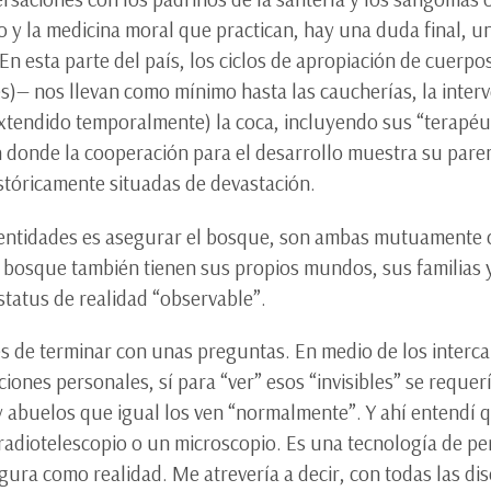
 y la medicina moral que practican, hay una duda final, u
n esta parte del país, los ciclos de apropiación de cuerpo
)— nos llevan como mínimo hasta las caucherías, la interve
xtendido temporalmente) la coca, incluyendo sus “terapéut
en donde la cooperación para el desarrollo muestra su pare
históricamente situadas de devastación.
 entidades es asegurar el bosque, son ambas mutuamente 
bosque también tienen sus propios mundos, sus familias y
estatus de realidad “observable”.
es de terminar con unas preguntas. En medio de los interca
ones personales, sí para “ver” esos “invisibles” se requer
 abuelos que igual los ven “normalmente”. Y ahí entendí q
n radiotelescopio o un microscopio. Es una tecnología de p
igura como realidad. Me atrevería a decir, con todas las di