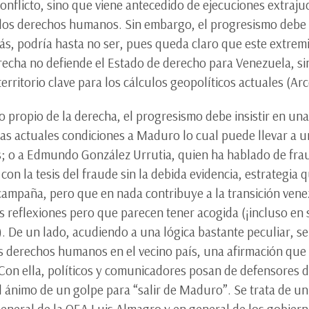
onflicto, sino que viene antecedido de ejecuciones extraj
 los derechos humanos. Sin embargo, el progresismo debe 
más, podría hasta no ser, pues queda claro que este extre
derecha no defiende el Estado de derecho para Venezuela, 
rritorio clave para los cálculos geopolíticos actuales (Arc
propio de la derecha, el progresismo debe insistir en una
las actuales condiciones a Maduro lo cual puede llevar a 
s; o a Edmundo González Urrutia, quien ha hablado de fra
con la tesis del fraude sin la debida evidencia, estrategia 
campaña, pero que en nada contribuye a la transición vene
reflexiones pero que parecen tener acogida (¡incluso en 
. De un lado, acudiendo a una lógica bastante peculiar, s
os derechos humanos en el vecino país, una afirmación que
. Con ella, políticos y comunicadores posan de defensores
l ánimo de un golpe para “salir de Maduro”. Se trata de u
 general de la OEA Luis Almagro y en general de los gobie