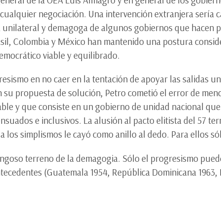
cualquier negociación. Una intervención extranjera sería ca
 unilateral y demagoga de algunos gobiernos que hacen polí
asil, Colombia y México han mantenido una postura conside
mocrático viable y equilibrado.
resismo en no caer en la tentación de apoyar las salidas u
n su propuesta de solución, Petro cometió el error de menc
viable y que consiste en un gobierno de unidad nacional que
uados e inclusivos. La alusión al pacto elitista del 57 te
os simplismos le cayó como anillo al dedo. Para ellos sólo
angoso terreno de la demagogia. Sólo el progresismo puede
ecedentes (Guatemala 1954, República Dominicana 1963, Br