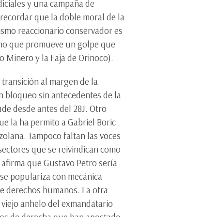
udiciales y una campaña de
recordar que la doble moral de la
mismo reaccionario conservador es
sino que promueve un golpe que
o Minero y la Faja de Orinoco).
 transición al margen de la
un bloqueo sin antecedentes de la
ude desde antes del 28J. Otro
que la ha permito a Gabriel Boric
zolana. Tampoco faltan las voces
sectores que se reivindican como
e afirma que Gustavo Petro sería
 se populariza con mecánica
 de derechos humanos. La otra
n viejo anhelo del exmandatario
rnos de derecha que han apostado