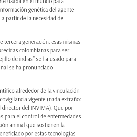
ente usada en el mundo para
 información genética del agente
a partir de la necesidad de
de tercera generación, esas mismas
brecidas colombianas para ser
jillo de indias” se ha usado para
ional se ha pronunciado
tífico alrededor de la vinculación
ovigilancia vigente (nada extraño:
 director del INVIMA). Que por
das para el control de enfermedades
ión animal que sostienen la
beneficiado por estas tecnologías