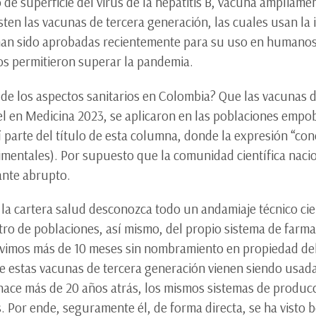
de superficie del virus de la hepatitis B, vacuna ampliam
isten las vacunas de tercera generación, las cuales usan la
han sido aprobadas recientemente para su uso en humanos 
os permitieron superar la pandemia.
 de los aspectos sanitarios en Colombia? Que las vacunas 
l en Medicina 2023, se aplicaron en las poblaciones empo
arte del título de esta columna, donde la expresión “cone
rimentales). Por supuesto que la comunidad científica nac
ante abrupto.
 la cartera salud desconozca todo un andamiaje técnico cien
o de poblaciones, así mismo, del propio sistema de farmac
uvimos más de 10 meses sin nombramiento en propiedad del
que estas vacunas de tercera generación vienen siendo usa
hace más de 20 años atrás, los mismos sistemas de producc
. Por ende, seguramente él, de forma directa, se ha visto 