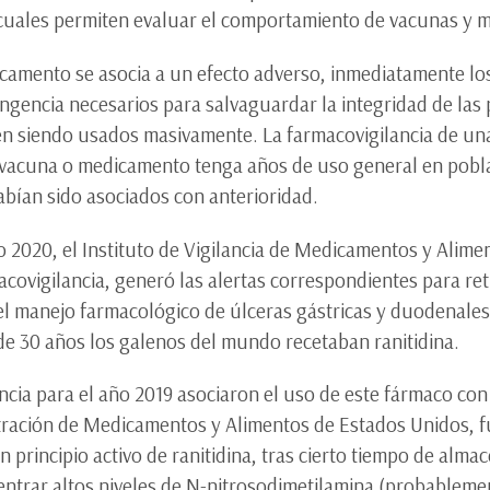
s cuales permiten evaluar el comportamiento de vacunas y
icamento se asocia a un efecto adverso, inmediatamente lo
ingencia necesarios para salvaguardar la integridad de las
n siendo usados masivamente. La farmacovigilancia de u
la vacuna o medicamento tenga años de uso general en pobl
abían sido asociados con anterioridad.
 2020, el Instituto de Vigilancia de Medicamentos y Alim
covigilancia, generó las alertas correspondientes para reti
el manejo farmacológico de úlceras gástricas y duodenales
de 30 años los galenos del mundo recetaban ranitidina.
ncia para el año 2019 asociaron el uso de este fármaco co
tración de Medicamentos y Alimentos de Estados Unidos, fu
principio activo de ranitidina, tras cierto tiempo de almac
trar altos niveles de N-nitrosodimetilamina (probableme