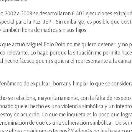
ño 2002 a 2008 se desarrollaron 6.402 ejecuciones extrajudi
pecial para la Paz -JEP-. Sin embargo, es posible que exi
 también llena de madres sin sus hijos.
os que actuó Miguel Polo Polo no me quiero detener, y no 
co relevante. Lo hago porque la situación me permite ha
l hecho fáctico que ni siquiera el representante a la cáma
l fenómeno de expulsar, borrar y limpiar lo que se conside
ho se relaciona, mayoritariamente, con la falta de respeto 
ado que el hecho es una violencia simbólica y un intento
 estoy de acuerdo. Lo que me inquieta es lo poco que logr
enominación de que es una vulneración simbólica. De ser 
as y ellos consideran externos? Y además no les basta con 