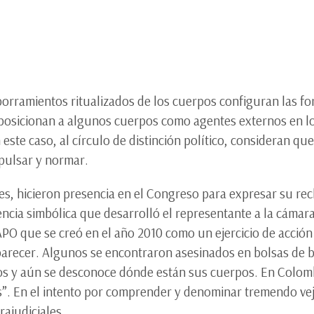
borramientos ritualizados de los cuerpos configuran las f
- posicionan a algunos cuerpos como agentes externos en lo
 este caso, al círculo de distinción político, consideran q
expulsar y normar.
s, hicieron presencia en el Congreso para expresar su rec
lencia simbólica que desarrolló el representante a la cáma
PO que se creó en el año 2010 como un ejercicio de acción
parecer. Algunos se encontraron asesinados en bolsas de 
os y aún se desconoce dónde están sus cuerpos. En Colom
”. En el intento por comprender y denominar tremendo ve
rajudiciales.