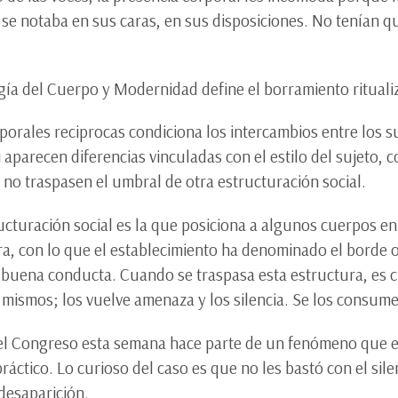
n se notaba en sus caras, en sus disposiciones. No tenían 
ogía del Cuerpo y Modernidad define el borramiento ritual
porales reciprocas condiciona los intercambios entre los su
parecen diferencias vinculadas con el estilo del sujeto, c
 no traspasen el umbral de otra estructuración social.
ructuración social es la que posiciona a algunos cuerpos e
a, con lo que el establecimiento ha denominado el borde o
 la buena conducta. Cuando se traspasa esta estructura, es
 mismos; los vuelve amenaza y los silencia. Se los consum
el Congreso esta semana hace parte de un fenómeno que e
práctico. Lo curioso del caso es que no les bastó con el sil
 desaparición.