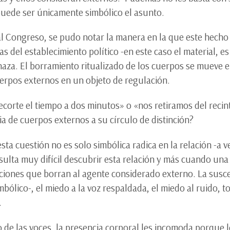
puede ser únicamente simbólico el asunto.
al Congreso, se pudo notar la manera en la que este hecho 
s del establecimiento político -en este caso el material, es
aza. El borramiento ritualizado de los cuerpos se mueve e
uerpos externos en un objeto de regulación.
ecorte el tiempo a dos minutos» o «nos retiramos del recint
ia de cuerpos externos a su círculo de distinción?
ta cuestión no es solo simbólica radica en la relación -a v
esulta muy difícil descubrir esta relación y más cuando una
ciones que borran al agente considerado externo. La suscep
imbólico-, el miedo a la voz respaldada, el miedo al ruido,
.
o de las voces, la presencia corporal les incomoda porque 