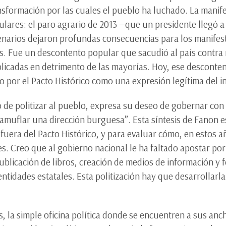
ansformación por las cuales el pueblo ha luchado. La manif
lares: el paro agrario de 2013 —que un presidente llegó a c
enarios dejaron profundas consecuencias para los manifest
s. Fue un descontento popular que sacudió al país contra m
aplicadas en detrimento de las mayorías. Hoy, ese desconte
do por el Pacto Histórico como una expresión legítima del i
de politizar al pueblo, expresa su deseo de gobernar con 
amuflar una dirección burguesa”. Esta síntesis de Fanon e
 fuera del Pacto Histórico, y para evaluar cómo, en estos a
s. Creo que al gobierno nacional le ha faltado apostar por 
blicación de libros, creación de medios de información y fo
ntidades estatales. Esta politización hay que desarrollarla 
ás, la simple oficina política donde se encuentren a sus an