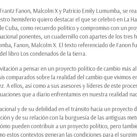
 Frantz Fanon, Malcolm X y Patricio Emily Lumumba, se real
tro hemisferio quiero destacar el que se celebró en La Ha
a de Cuba, como recuerdo político y compromiso con un pro
rnacional ponentes, un cuadernillo con apartes de los tre
mba, Fanon, Malcolm X. El texto referenciado de Fanon fu
del libro Los condenados de la tierra.
nvitación a pensar en un proyecto político de cambio más all
lisis comparados sobre la realidad del cambio que vivimos e
 A ellos, así como a sus asesores y líderes de este proceso
ituaciones que a diario enfrentamos en nuestra realidad nac
cional y de su debilidad en el tránsito hacia un proyecto 
ión y de su relación con la burguesía de las antiguas metr
 cómo pueden contribuir a un proyecto político, pero tamb
ómo estos contextos generan las condiciones para el surgi