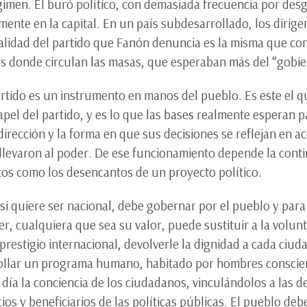
gimen. El buró político, con demasiada frecuencia por desg
te en la capital. En un país subdesarrollado, los dirigen
realidad del partido que Fanón denuncia es la misma que c
s donde circulan las masas, que esperaban más del “gobie
artido es un instrumento en manos del pueblo. Es este el qu
apel del partido, y es lo que las bases realmente esperan p
 dirección y la forma en que sus decisiones se reflejan en 
 llevaron al poder. De ese funcionamiento depende la cont
tos como los desencantos de un proyecto político.
 si quiere ser nacional, debe gobernar por el pueblo y par
r, cualquiera que sea su valor, puede sustituir a la volun
restigio internacional, devolverle la dignidad a cada ciud
ollar un programa humano, habitado por hombres conscien
ía la conciencia de los ciudadanos, vinculándolos a las d
ios y beneficiarios de las políticas públicas. El pueblo de