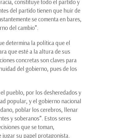
racia, constituye todo el partido y
tes del partido tienen que huir de
onstantemente se comenta en bares,
rno del cambio”.
e determina la política que el
ara que esté a la altura de sus
acciones concretas son claves para
inuidad del gobierno, pues de los
a el pueblo, por los desheredados y
tad popular, y el gobierno nacional
adano, poblar los cerebros, llenar
tes y soberanos”. Estos seres
ecisiones que se toman,
be jugar su papel protagonista.