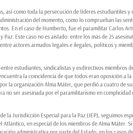
, así como toda la persecución de líderes estudiantiles y
a administración del momento, como lo comprueban las sen
ntos. En el caso de Humberto, fue el paramilitar Carlos A
 y Paz. Este caso no es aislado: entre los más de 25 asesinat
ntre actores armados legales e ilegales, políticos y miemb
entre estudiantes, sindicalistas y exdirectivos miembros d
encuentra la coincidencia de que todos eran oposición a l
or la organización Alma Máter, que perdió a cuatro de sus l
ara no ser asesinada por el paramilitarismo en complicidad 
de la Jurisdicción Especial para la Paz (JEP), seguimos es
el Atlántico, en especial de los miembros de Alma Máter. 
ración administrativa por parte del Estado, en los casos d