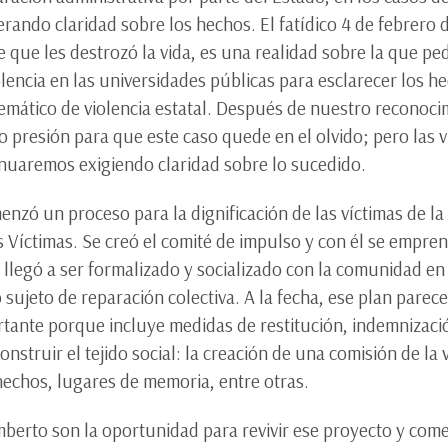
rando claridad sobre los hechos. El fatídico 4 de febrero
 que les destrozó la vida, es una realidad sobre la que pe
olencia en las universidades públicas para esclarecer los h
ático de violencia estatal. Después de nuestro reconoci
o presión para que este caso quede en el olvido; pero las v
nuaremos exigiendo claridad sobre lo sucedido.
zó un proceso para la dignificación de las víctimas de la 
Víctimas. Se creó el comité de impulso y con él se empren
l llegó a ser formalizado y socializado con la comunidad en 
 sujeto de reparación colectiva. A la fecha, ese plan par
rtante porque incluye medidas de restitución, indemnización
onstruir el tejido social: la creación de una comisión de l
 hechos, lugares de memoria, entre otras.
mberto son la oportunidad para revivir ese proyecto y com