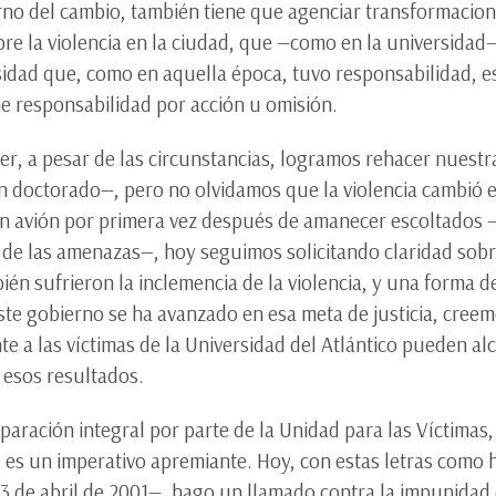
erno del cambio, también tiene que agenciar transformacion
bre la violencia en la ciudad, que —como en la universidad
sidad que, como en aquella época, tuvo responsabilidad, es
ne responsabilidad por acción u omisión.
, a pesar de las circunstancias, logramos rehacer nuestra
n doctorado—, pero no olvidamos que la violencia cambió el
 avión por primera vez después de amanecer escoltados —
d de las amenazas—, hoy seguimos solicitando claridad sobr
ién sufrieron la inclemencia de la violencia, y una forma d
este gobierno se ha avanzado en esa meta de justicia, creem
e a las víctimas de la Universidad del Atlántico pueden al
 esos resultados.
paración integral por parte de la Unidad para las Víctimas,
P, es un imperativo apremiante. Hoy, con estas letras como
 de abril de 2001—, hago un llamado contra la impunidad d