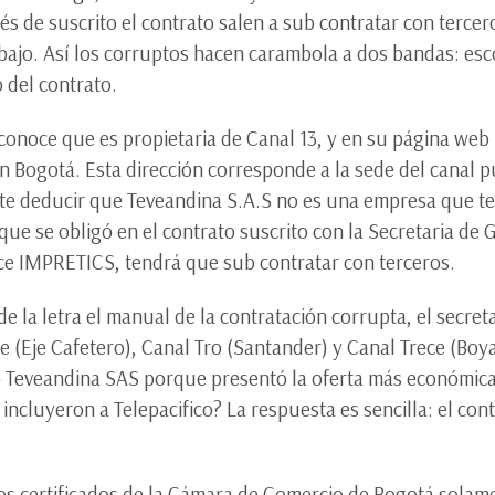
ués de suscrito el contrato salen a sub contratar con terce
ajo. Así los corruptos hacen carambola a dos bandas: esco
 del contrato.
 conoce que es propietaria de Canal 13, y en su página web
 en Bogotá. Esta dirección corresponde a la sede del canal 
mite deducir que Teveandina S.A.S no es una empresa que te
que se obligó en el contrato suscrito con la Secretaria de G
hace IMPRETICS, tendrá que sub contratar con terceros.
de la letra el manual de la contratación corrupta, el secr
e (Eje Cafetero), Canal Tro (Santander) y Canal Trece (Boy
 o Teveandina SAS porque presentó la oferta más económica
ncluyeron a Telepacifico? La respuesta es sencilla: el con
os certificados de la Cámara de Comercio de Bogotá solame