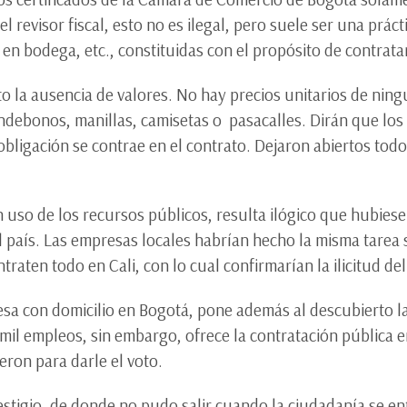
l revisor fiscal, esto no es ilegal, pero suele ser una prác
 en bodega, etc., constituidas con el propósito de contrata
o la ausencia de valores. No hay precios unitarios de ningu
ndebonos, manillas, camisetas o pasacalles. Dirán que los
bligación se contrae en el contrato. Dejaron abiertos todos 
en uso de los recursos públicos, resulta ilógico que hubie
el país. Las empresas locales habrían hecho la misma tarea
raten todo en Cali, con lo cual confirmarían la ilicitud del
a con domicilio en Bogotá, pone además al descubierto la 
mil empleos, sin embargo, ofrece la contratación pública 
ieron para darle el voto.
stigio, de donde no pudo salir cuando la ciudadanía se en