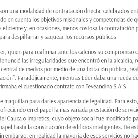
 son una modalidad de contratación directa, celebrados ent
endo en cuenta los objetivos misionales y competencias de q
 eficiente y, en ocasiones, menos costosa la contratación 
para despilfarrar y saquear los recursos públicos.
der, quien para reafirmar ante los caleños su compromiso 
denunció las irregularidades que encontró en la alcaldía, 
 central de medios por medio de una licitación pública, re
ación”. Paradójicamente, mientras Eder daba una rueda de
firmaba el cuestionado contrato con Teveandina S.A.S.
e maquillan para darles apariencia de legalidad. Para esto,
 ofreciendo en el papel la mas variada prestación de servi
el Cauca o Impretics, cuyo objeto social fue modificado par
papel hasta la construcción de edificios inteligentes. De e
sin embargo, en realidad la mayoría de esos servicios no ha