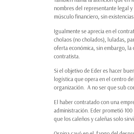
nombres del representante legal y e
músculo financiero, sin existencias
Igualmente se aprecia en el contrat
cholaos (no cholados), luladas, pa
oferta económica, sin embargo, la o
contratista.
Si el objetivo de Eder es hacer bu
logística que opera en el centro d
organización. A no ser que sub cont
El haber contratado con una empres
administración. Eder prometió 100 
que los caleños y caleñas solo sirv
Ospina cayó en el fango del despre